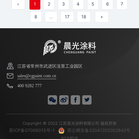
«
1
2
3
4
5
6
7
8
...
17
18
»
江苏省常州市武进区湟里工业园区
sales@cgpaint.com.cn
400 9282 777
Copyright © 2022 江苏晨光涂料有限公司 版权所有
苏ICP备07006015号-1
苏公网安备32041202002842号
RSS阅读