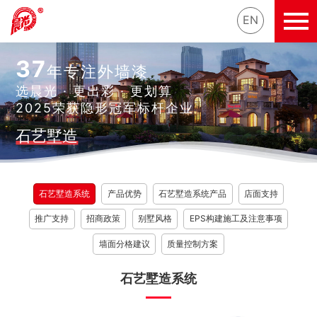
EN
37
年专注外墙漆
选晨光 · 更出彩 · 更划算
2025荣获隐形冠军标杆企业
石艺墅造
石艺墅造系统
产品优势
石艺墅造系统产品
店面支持
推广支持
招商政策
别墅风格
EPS构建施工及注意事项
墙面分格建议
质量控制方案
石艺墅造系统