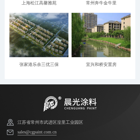
上海松江高馨雅苑
常州奔牛金牛里
张家港乐余三优三保
宜兴和桥安置房
江苏省常州市武进区湟里工业园区
sales@cgpaint.com.cn