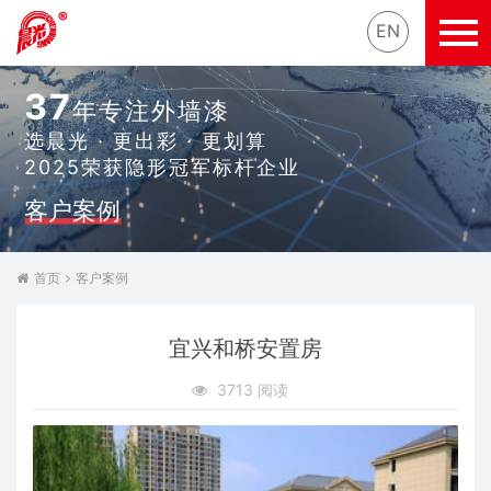
EN
37
年专注外墙漆
选晨光 · 更出彩 · 更划算
2025荣获隐形冠军标杆企业
客户案例
首页
客户案例
宜兴和桥安置房
3713 阅读