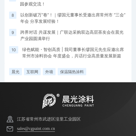
园参观交流！
以创新破万“卷”！｜缪国元董事长受邀出席常州市 “三会”
8
年会 分享发展经验！
跨界对话 共谋发展｜广联达采购双边高层茶友会在晨光
9
产业园圆满举行
绿色赋能・智创高质 | 我司董事长缪国元先生应邀出席
10
常州市涂料协会 年度盛会，共话行业高质量发展新篇
晨光
互联网
外墙
保温隔热涂料
江苏省常州市武进区湟里工业园区
sales@cgpaint.com.cn