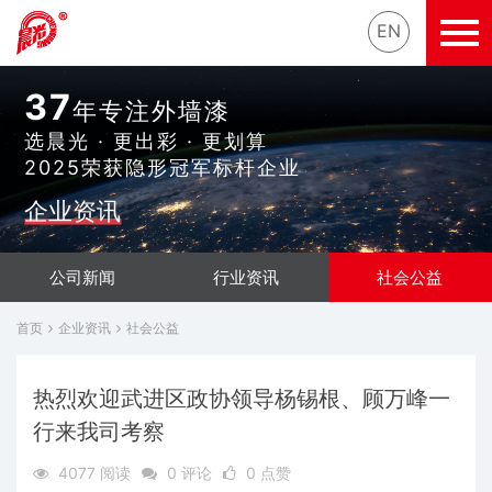
EN
37
年专注外墙漆
选晨光 · 更出彩 · 更划算
2025荣获隐形冠军标杆企业
企业资讯
公司新闻
行业资讯
社会公益
首页
企业资讯
社会公益
热烈欢迎武进区政协领导杨锡根、顾万峰一
行来我司考察
4077 阅读
0 评论
0 点赞