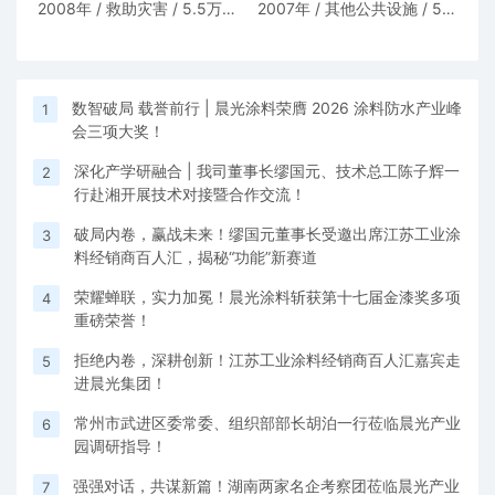
2008年 / 救助灾害 / 5.5万元
2007年 / 其他公共设施 / 5万
- 四川汶川县
元 - 江苏省常州市武进区湟里
数智破局 载誉前行 | 晨光涂料荣膺 2026 涂料防水产业峰
镇
1
会三项大奖！
深化产学研融合 | 我司董事长缪国元、技术总工陈子辉一
2
行赴湘开展技术对接暨合作交流！
破局内卷，赢战未来！缪国元董事长受邀出席江苏工业涂
3
料经销商百人汇，揭秘“功能”新赛道
荣耀蝉联，实力加冕！晨光涂料斩获第十七届金漆奖多项
4
重磅荣誉！
拒绝内卷，深耕创新！江苏工业涂料经销商百人汇嘉宾走
5
进晨光集团！
常州市武进区委常委、组织部部长胡泊一行莅临晨光产业
6
园调研指导！
强强对话，共谋新篇！湖南两家名企考察团莅临晨光产业
7